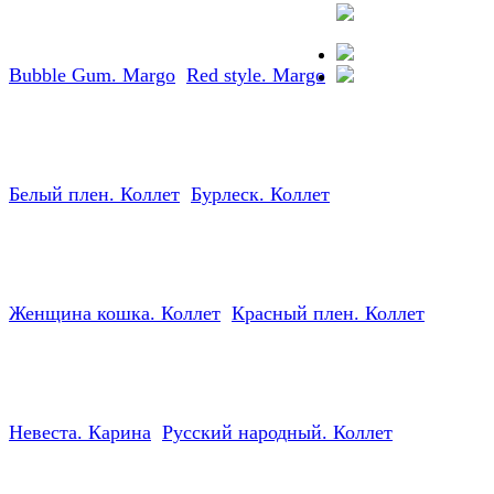
Bubble Gum. Margo
Red style. Margo
Заказать стриптиз
StripBest — +7 952
007-16-37
Белый плен. Коллет
Бурлеск. Коллет
Женщина кошка. Коллет
Красный плен. Коллет
Невеста. Карина
Русский народный. Коллет