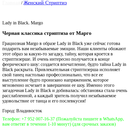
Главная
Женский Стриптиз
/
Lady in Black. Margo
Черная классика стриптиза от Марго
Грациозная Margo в образе Lady in Black уже сейчас готова
подарить вам незабываемые эмоции. Наши клиенты обожают
этот образ за какую-то загадку, тайну, которая кроется в
стриптизерше. И очень интересно получается в конце
феерического шоу: создается впечатление, будто тайна Lady in
Black раскрыта. Привлекательная стриптизерша исполняет
свой танец настолько профессионально, что все ее
выступление будто пронизано напряжением, которое
мгновенно исчезает в завершении ее шоу. Именно этого
загадочная Lady in Black и добивалась: обстановка стала очень
расслабленной, а каждый зритель получил незабываемое
удовольствие от танца и его послевкусия!
Город: Владивосток
Телефон: +7 952 007-16-37
(Пожалуйста пишите в WhatsApp,
вам ответят в течении 1-10 минут)
(для срочных заказов)